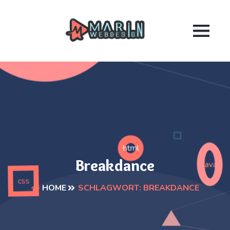
html
Breakdance
java
css
SCHLAGWORT:
BREAKDANCE
HOME