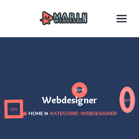
html
Webdesigner
java
css
KATEGORIE:
WEBDESIGNER
HOME