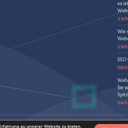
es is
Webs
13/0
Wie 
Webd
15/0
SEO 
08/0
Webd
Sie 
Spitz
04/0
chutz
Erfahrung au unserer Website zu bieten.