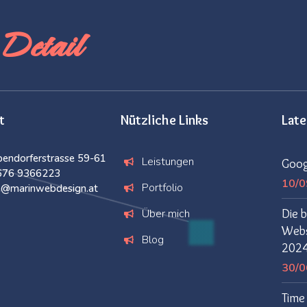
Detail
t
Nützliche Links
Lat
endorferstrasse 59-61
Leistungen
Goog
676 9366223
10/0
Portfolio
ce@marinwebdesign.at
Über mich
Die b
Websi
Blog
202
30/0
Time 