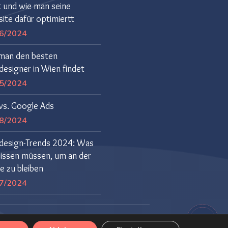
t und wie man seine
ite dafür optimiertt
6/2024
man den besten
esigner in Wien findet
5/2024
vs. Google Ads
8/2024
esign-Trends 2024: Was
wissen müssen, um an der
e zu bleiben
7/2024
2026 ©Marinwebdesign