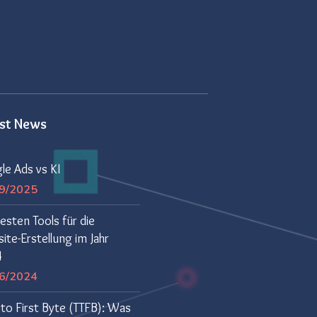
est News
le Ads vs KI
9/2025
esten Tools für die
te-Erstellung im Jahr
4
6/2024
to First Byte (TTFB): Was