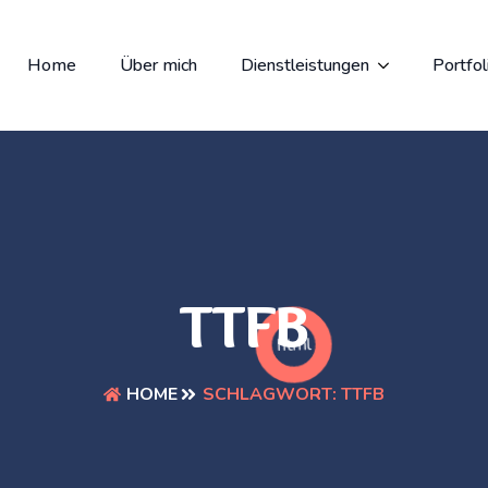
Home
Über mich
Dienstleistungen
Portfol
TTFB
html
SCHLAGWORT:
TTFB
HOME