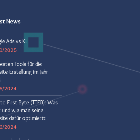
est News
le Ads vs KI
9/2025
esten Tools für die
te-Erstellung im Jahr
4
6/2024
to First Byte (TTFB): Was
t und wie man seine
ite dafür optimiertt
6/2024