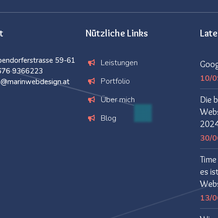
t
Nützliche Links
Lat
endorferstrasse 59-61
Leistungen
Goog
676 9366223
10/0
Portfolio
ce@marinwebdesign.at
Über mich
Die b
Websi
Blog
202
30/0
Time 
es is
Webs
13/0