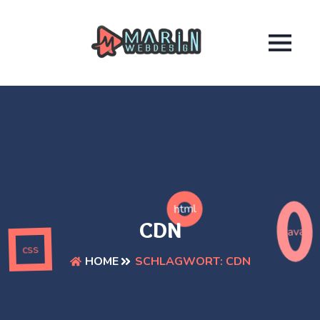
html
CDN
java
css
SCHLAGWORT:
CDN
HOME