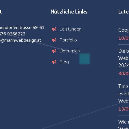
t
Nützliche Links
Lat
endorferstrasse 59-61
Leistungen
Goog
676 9366223
10/0
Portfolio
ce@marinwebdesign.at
Über mich
Die b
Websi
Blog
202
30/0
Time 
es is
Webs
13/0
Wie 
Webd