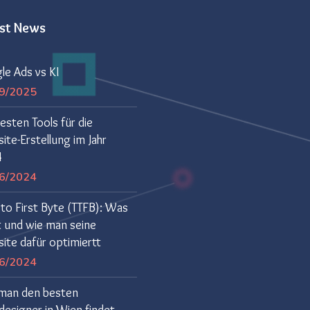
est News
le Ads vs KI
9/2025
esten Tools für die
te-Erstellung im Jahr
4
6/2024
to First Byte (TTFB): Was
t und wie man seine
ite dafür optimiertt
6/2024
man den besten
esigner in Wien findet