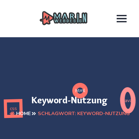
html
Keyword-Nutzung
java
css
SCHLAGWORT:
KEYWORD-NUTZUNG
HOME